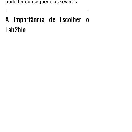
pode ter consequências severas.
A Importância de Escolher o 
Lab2bio
Com anos de experiência no 
mercado, o Lab2bio possui um 
histórico comprovado de sucesso em 
análises laboratoriais.
Empresas do setor alimentício, 
indústrias farmacêuticas, laboratórios 
e outros segmentos confiam no 
Lab2bio para garantir a segurança e 
qualidade da água utilizada em suas 
atividades.
Evitar riscos de contaminação é um 