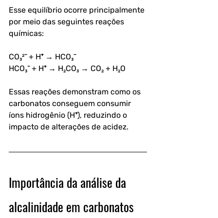
Esse equilíbrio ocorre principalmente 
por meio das seguintes reações 
químicas:
CO₃²⁻ + H⁺ → HCO₃⁻
HCO₃⁻ + H⁺ → H₂CO₃ → CO₂ + H₂O
Essas reações demonstram como os 
carbonatos conseguem consumir 
íons hidrogênio (H⁺), reduzindo o 
impacto de alterações de acidez.
Importância da análise da 
alcalinidade em carbonatos