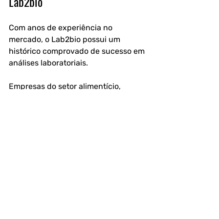
Lab2bio
Com anos de experiência no 
mercado, o Lab2bio possui um 
histórico comprovado de sucesso em 
análises laboratoriais.
Empresas do setor alimentício, 
indústrias farmacêuticas, 
laboratórios e outros segmentos 
confiam no Lab2bio para garantir a 
segurança e qualidade da água 
utilizada em suas atividades.
Evitar riscos de contaminação é um 
compromisso com a saúde de seus 
clientes e com a longevidade do seu 
negócio. Investir em análises 
periódicas é um diferencial que 