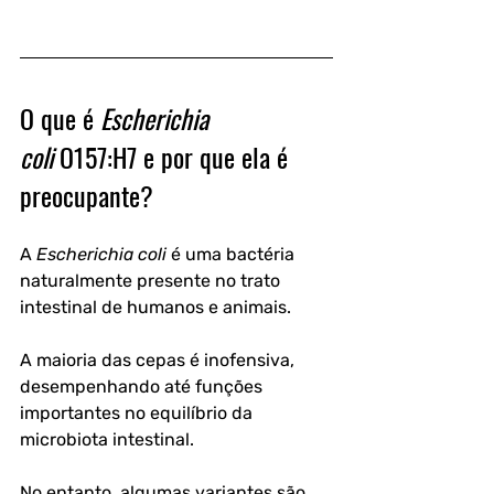
O que é 
Escherichia 
coli
 O157:H7 e por que ela é 
preocupante?
A 
Escherichia coli
 é uma bactéria 
naturalmente presente no trato 
intestinal de humanos e animais. 
A maioria das cepas é inofensiva, 
desempenhando até funções 
importantes no equilíbrio da 
microbiota intestinal. 
No entanto, algumas variantes são 