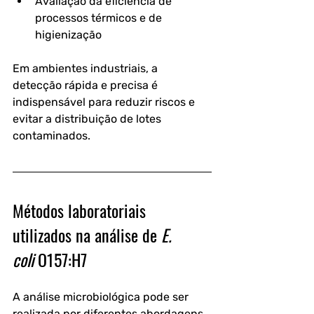
Avaliação da eficiência de 
processos térmicos e de 
higienização
Em ambientes industriais, a 
detecção rápida e precisa é 
indispensável para reduzir riscos e 
evitar a distribuição de lotes 
contaminados.
Métodos laboratoriais 
utilizados na análise de 
E. 
coli
 O157:H7
A análise microbiológica pode ser 
realizada por diferentes abordagens, 