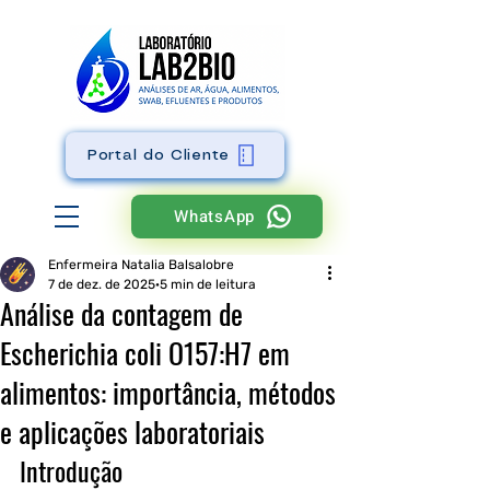
Portal do Cliente
WhatsApp
Enfermeira Natalia Balsalobre
7 de dez. de 2025
5 min de leitura
Análise da contagem de
Escherichia coli O157:H7 em
alimentos: importância, métodos
e aplicações laboratoriais
Introdução