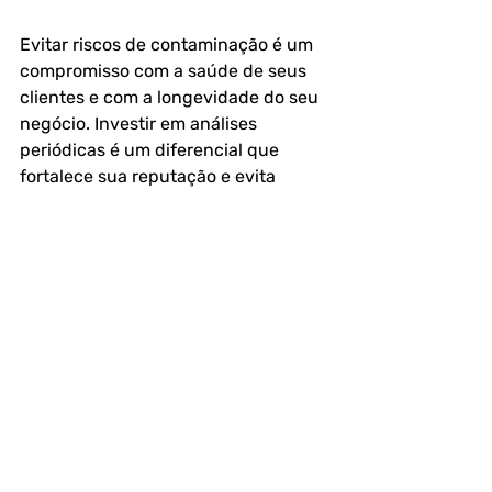
Evitar riscos de contaminação é um 
compromisso com a saúde de seus 
clientes e com a longevidade do seu 
negócio. Investir em análises 
periódicas é um diferencial que 
fortalece sua reputação e evita 
prejuízos futuro.
Para saber mais sobre 
Análise de 
Alimentos 
com o Laboratório 
LAB2BIO - Análises de Ar, Água, 
Alimentos, Swab e Efluentes ligue 
para (11) 91138-3253 (WhatsApp) ou 
(11) 2443-3786 ou 
clique aqui
 e 
solicite seu orçamento.