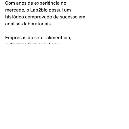
Com anos de experiência no 
mercado, o Lab2bio possui um 
histórico comprovado de sucesso em 
análises laboratoriais.
Empresas do setor alimentício, 
indústrias farmacêuticas, 
laboratórios e outros segmentos 
confiam no Lab2bio para garantir a 
segurança e qualidade da água 
utilizada em suas atividades.
Evitar riscos de contaminação é um 
compromisso com a saúde de seus 
clientes e com a longevidade do seu 
negócio. Investir em análises 
periódicas é um diferencial que 
fortalece sua reputação e evita 
prejuízos futuro.