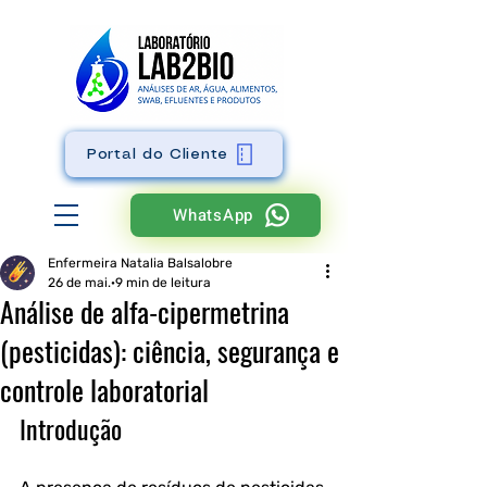
Portal do Cliente
WhatsApp
Enfermeira Natalia Balsalobre
26 de mai.
9 min de leitura
Análise de alfa-cipermetrina
(pesticidas): ciência, segurança e
controle laboratorial
Introdução