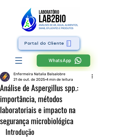
Portal do Cliente
WhatsApp
Enfermeira Natalia Balsalobre
21 de out. de 2025
4 min de leitura
Análise de Aspergillus spp.:
importância, métodos
laboratoriais e impacto na
segurança microbiológica
Introdução