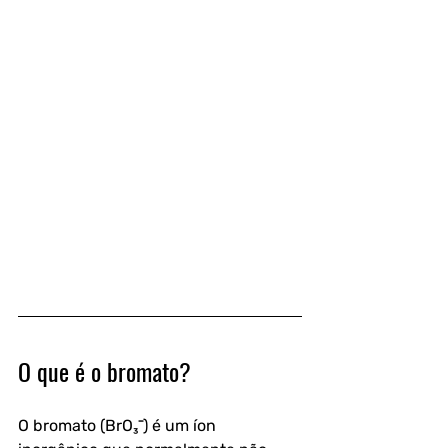
O que é o bromato?
O bromato (BrO₃⁻) é um íon 