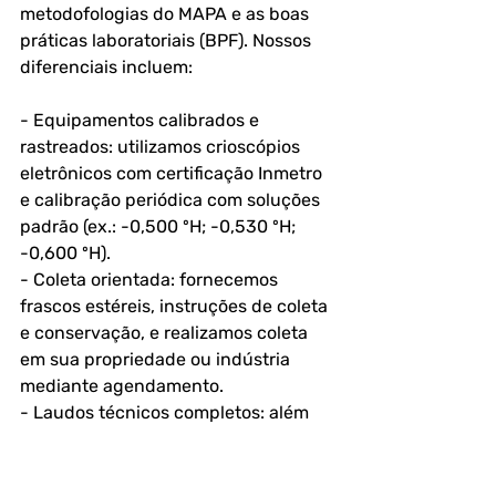
metodofologias do MAPA e as boas 
práticas laboratoriais (BPF). Nossos 
diferenciais incluem:
- Equipamentos calibrados e 
rastreados: utilizamos crioscópios 
eletrônicos com certificação Inmetro 
e calibração periódica com soluções 
padrão (ex.: -0,500 ºH; -0,530 ºH; 
-0,600 ºH).
- Coleta orientada: fornecemos 
frascos estéreis, instruções de coleta 
e conservação, e realizamos coleta 
em sua propriedade ou indústria 
mediante agendamento.
- Laudos técnicos completos: além 
do valor em ºH, emitimos parecer 
interpretativo conforme legislação, 
com recomendação de ações 