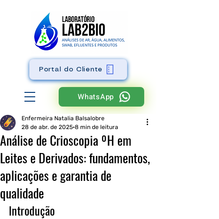
Portal do Cliente
WhatsApp
Enfermeira Natalia Balsalobre
28 de abr. de 2025
8 min de leitura
Análise de Crioscopia ºH em
Leites e Derivados: fundamentos,
aplicações e garantia de
qualidade
Introdução