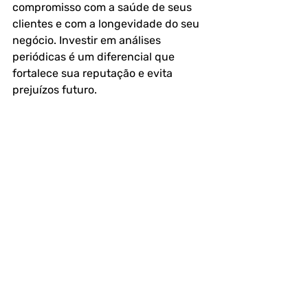
compromisso com a saúde de seus 
clientes e com a longevidade do seu 
negócio. Investir em análises 
periódicas é um diferencial que 
fortalece sua reputação e evita 
prejuízos futuro.
Para saber mais sobre Análise 
microbiológica de ar em ambientes 
climatizados artificialmente com o 
laboratório LAB2BIO - Análises de Ar 
e Água
 ligue para (11)91138-3253 ou 
(11) 2443-3786 ou 
clique aqui
 e 
solicite seu orçamento.
Perguntas Frequentes (FAQ)