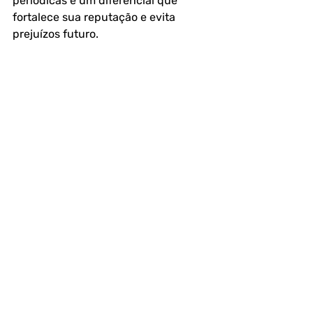
periódicas é um diferencial que 
fortalece sua reputação e evita 
prejuízos futuro.
Para saber mais sobre Análise 
microbiológica de ar em ambientes 
climatizados artificialmente com o 
laboratório LAB2BIO - Análises de Ar 
e Água
 ligue para (11)91138-3253 ou 
(11) 2443-3786 ou 
clique aqui
 e 
solicite seu orçamento.
FAQ - Perguntas Frequentes
1. Qual a principal diferença entre 
uma endotoxina e uma exotoxina?