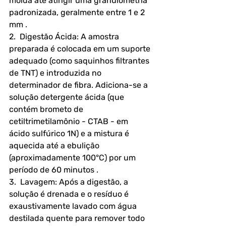
moída até atingir uma granulometria 
padronizada, geralmente entre 1 e 2 
mm .
2.  Digestão Ácida: A amostra 
preparada é colocada em um suporte 
adequado (como saquinhos filtrantes 
de TNT) e introduzida no 
determinador de fibra. Adiciona-se a 
solução detergente ácida (que 
contém brometo de 
cetiltrimetilamônio - CTAB - em 
ácido sulfúrico 1N) e a mistura é 
aquecida até a ebulição 
(aproximadamente 100°C) por um 
período de 60 minutos .
3.  Lavagem: Após a digestão, a 
solução é drenada e o resíduo é 
exaustivamente lavado com água 
destilada quente para remover todo 