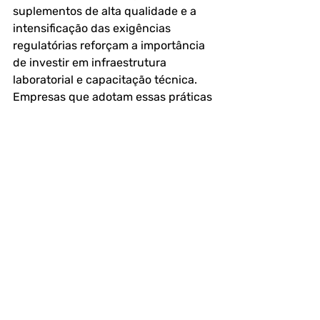
suplementos de alta qualidade e a 
intensificação das exigências 
regulatórias reforçam a importância 
de investir em infraestrutura 
laboratorial e capacitação técnica. 
Empresas que adotam essas práticas 
estão mais bem posicionadas para 
garantir conformidade e 
competitividade.
As perspectivas futuras incluem o 
desenvolvimento de métodos 
analíticos mais rápidos e 
automatizados, bem como a 
aplicação de tecnologias para 
melhorar a estabilidade da glutamina 
em formulações. Essas inovações 
têm potencial para elevar o padrão 
de qualidade dos suplementos 