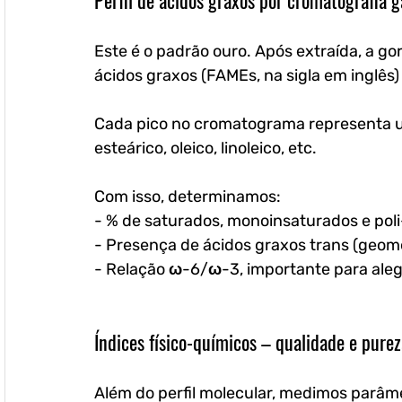
Perfil de ácidos graxos por cromatografia 
Este é o padrão ouro. Após extraída, a go
ácidos graxos (FAMEs, na sigla em inglês
Cada pico no cromatograma representa um 
esteárico, oleico, linoleico, etc.
Com isso, determinamos:
- % de saturados, monoinsaturados e poli
- Presença de ácidos graxos trans (geome
- Relação ω-6/ω-3, importante para aleg
Índices físico-químicos – qualidade e pure
Além do perfil molecular, medimos parâm