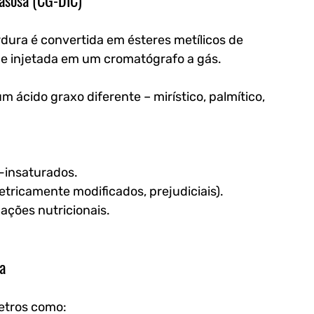
gasosa (CG-DIC)
rdura é convertida em ésteres metílicos de 
) e injetada em um cromatógrafo a gás. 
ácido graxo diferente – mirístico, palmítico, 
-insaturados.
tricamente modificados, prejudiciais).
ações nutricionais.
za
etros como: