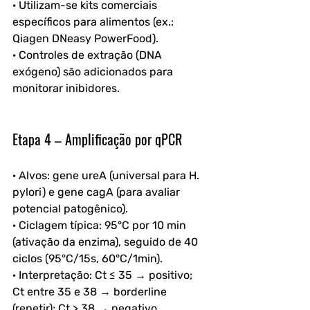
· Utilizam-se kits comerciais 
específicos para alimentos (ex.: 
Qiagen DNeasy PowerFood).
· Controles de extração (DNA 
exógeno) são adicionados para 
monitorar inibidores.
Etapa 4 – Amplificação por qPCR
· Alvos: gene ureA (universal para H. 
pylori) e gene cagA (para avaliar 
potencial patogênico).
· Ciclagem típica: 95°C por 10 min 
(ativação da enzima), seguido de 40 
ciclos (95°C/15s, 60°C/1min).
· Interpretação: Ct ≤ 35 → positivo; 
Ct entre 35 e 38 → borderline 
(repetir); Ct > 38 → negativo.