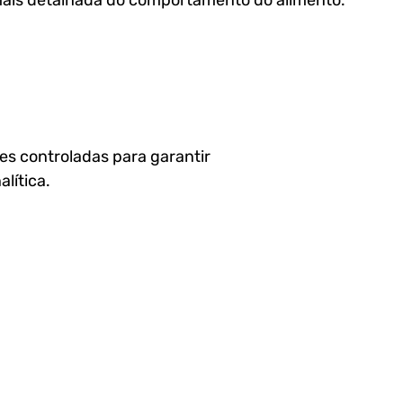
ais detalhada do comportamento do alimento. 
s controladas para garantir 
lítica.