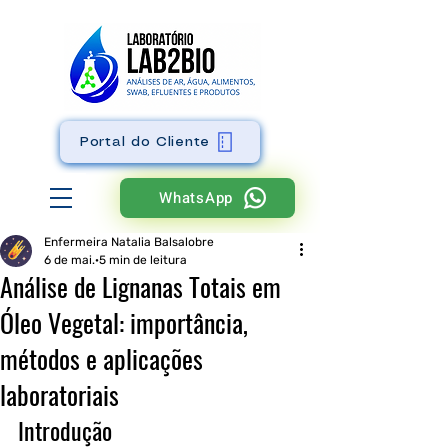
Portal do Cliente
WhatsApp
Enfermeira Natalia Balsalobre
6 de mai.
5 min de leitura
Análise de Lignanas Totais em
Óleo Vegetal: importância,
métodos e aplicações
laboratoriais
Introdução