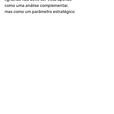
como uma análise complementar, 
mas como um parâmetro estratégico 
dentro da cadeia produtiva de óleos 
vegetais.
FAQ – Perguntas frequentes
1. O que são lignanas em óleos 
vegetais?
São compostos fenólicos naturais 
presentes em sementes e óleos 
vegetais, com atividade antioxidante.