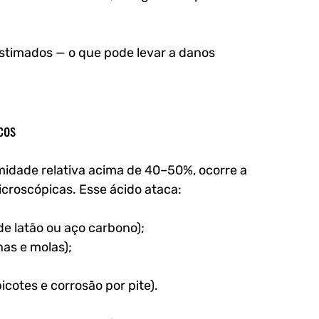
timados — o que pode levar a danos 
cos
dade relativa acima de 40–50%, ocorre a 
icroscópicas. Esse ácido ataca:
de latão ou aço carbono);
as e molas);
cotes e corrosão por pite).