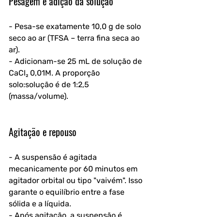
Pesagem e adição da solução
- Pesa-se exatamente 10,0 g de solo 
seco ao ar (TFSA – terra fina seca ao 
ar).
- Adicionam-se 25 mL de solução de 
CaCl₂ 0,01M. A proporção 
solo:solução é de 1:2,5 
(massa/volume).
Agitação e repouso
- A suspensão é agitada 
mecanicamente por 60 minutos em 
agitador orbital ou tipo "vaivém". Isso 
garante o equilíbrio entre a fase 
sólida e a líquida.
- Após agitação, a suspensão é 