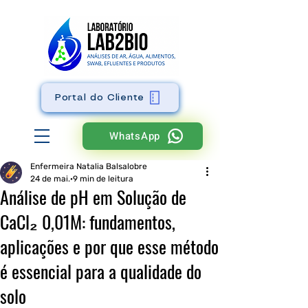
Portal do Cliente
WhatsApp
Enfermeira Natalia Balsalobre
24 de mai.
9 min de leitura
Análise de pH em Solução de
CaCl₂ 0,01M: fundamentos,
aplicações e por que esse método
é essencial para a qualidade do
solo