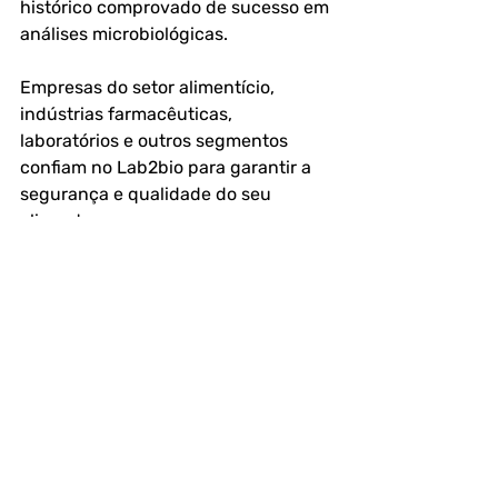
histórico comprovado de sucesso em 
análises microbiológicas.
Empresas do setor alimentício, 
indústrias farmacêuticas, 
laboratórios e outros segmentos 
confiam no Lab2bio para garantir a 
segurança e qualidade do seu 
alimento.
Evitar riscos de contaminação é um 
compromisso com a saúde de seus 
clientes e com a longevidade do seu 
negócio. Investir em análises 
periódicas é um diferencial que 
fortalece sua reputação e evita 
prejuízos futuro.
Para saber mais sobre 
Análise de 