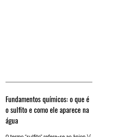
Fundamentos químicos: o que é 
o sulfito e como ele aparece na 
água
O termo “sulfito” refere-se ao ânion \( 