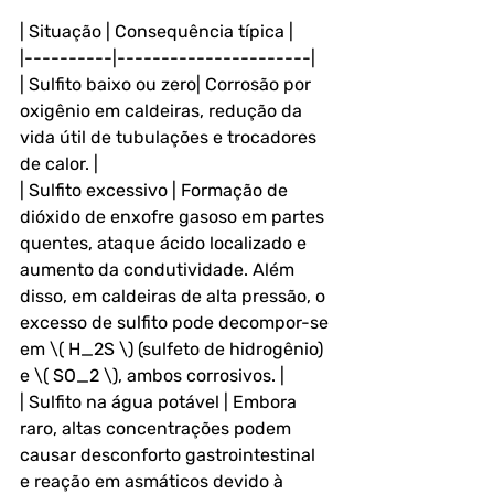
| Situação | Consequência típica |
|----------|----------------------|
| Sulfito baixo ou zero| Corrosão por 
oxigênio em caldeiras, redução da 
vida útil de tubulações e trocadores 
de calor. |
| Sulfito excessivo | Formação de 
dióxido de enxofre gasoso em partes 
quentes, ataque ácido localizado e 
aumento da condutividade. Além 
disso, em caldeiras de alta pressão, o 
excesso de sulfito pode decompor-se 
em \( H_2S \) (sulfeto de hidrogênio) 
e \( SO_2 \), ambos corrosivos. |
| Sulfito na água potável | Embora 
raro, altas concentrações podem 
causar desconforto gastrointestinal 
e reação em asmáticos devido à 