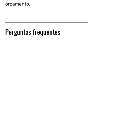
orçamento.
Perguntas frequentes
Qual é o principal método utilizado 
para analisar taurina?
A Cromatografia Líquida de Alta 
Eficiência (HPLC) com derivatização é 
o método mais preciso e amplamente 
aceito para quantificar a taurina em 
suplementos.
Qual a margem de erro aceitável pela 
ANVISA para a taurina?