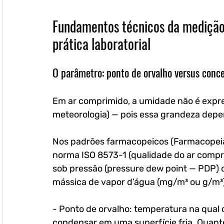
Fundamentos técnicos da medição
prática laboratorial
O parâmetro: ponto de orvalho versus conc
Em ar comprimido, a umidade não é expre
meteorologia) — pois essa grandeza dep
Nos padrões farmacopeicos (Farmacopeia 
norma ISO 8573-1 (qualidade do ar comprim
sob pressão (pressure dew point — PDP) o
mássica de vapor d’água (mg/m³ ou g/m³
- Ponto de orvalho: temperatura na qual 
condensar em uma superfície fria. Quanto