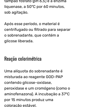
tampão fosfato (pH 6,5) e a enzima 
liquenase, a 50°C por 60 minutos, 
sob agitação.
Após esse período, o material é 
centrifugado ou filtrado para separar 
o sobrenadante, que contém a 
glicose liberada.
Reação colorimétrica
Uma alíquota do sobrenadante é 
misturada ao reagente GOD-PAP 
contendo glicose-oxidase, 
peroxidase e um cromógeno (como o 
aminofenazona). A incubação a 37°C 
por 15 minutos produz uma 
coloração estável.