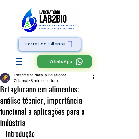
Portal do Cliente
WhatsApp
Enfermeira Natalia Balsalobre
7 de mai.
8 min de leitura
Betaglucano em alimentos:
análise técnica, importância
funcional e aplicações para a
indústria
Introdução