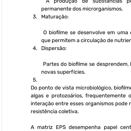
 A produção de substâncias poliméricas extracelulares permite a fixação 
permanente dos microrganismos.
Maturação:
 O biofilme se desenvolve em uma estrutura tridimensional complexa, com canais 
que permitem a circulação de nutrien
Dispersão:
 Partes do biofilme se desprendem, liberando microrganismos que podem colonizar 
novas superfícies.
Do ponto de vista microbiológico, biofil
algas e protozoários, frequentemente 
interação entre esses organismos pode r
resistência coletiva.
A matriz EPS desempenha papel centra