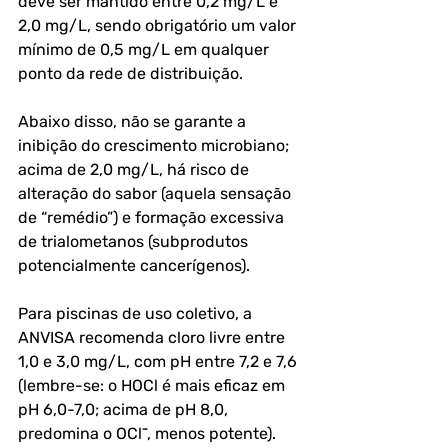
deve ser mantido entre 0,2 mg/L e 
2,0 mg/L, sendo obrigatório um valor 
mínimo de 0,5 mg/L em qualquer 
ponto da rede de distribuição. 
Abaixo disso, não se garante a 
inibição do crescimento microbiano; 
acima de 2,0 mg/L, há risco de 
alteração do sabor (aquela sensação 
de “remédio”) e formação excessiva 
de trialometanos (subprodutos 
potencialmente cancerígenos).
Para piscinas de uso coletivo, a 
ANVISA recomenda cloro livre entre 
1,0 e 3,0 mg/L, com pH entre 7,2 e 7,6 
(lembre-se: o HOCl é mais eficaz em 
pH 6,0-7,0; acima de pH 8,0, 
predomina o OCl⁻, menos potente).