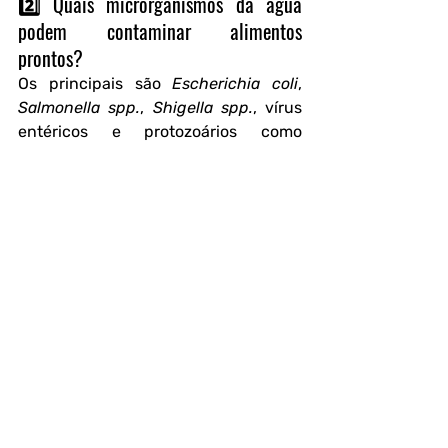
2️⃣ Quais microrganismos da água 
podem contaminar alimentos 
prontos?
Os principais são 
Escherichia coli
, 
Salmonella spp.
, 
Shigella spp.
, vírus 
entéricos e protozoários como 
Giardia
. A presença desses 
microrganismos está associada a 
surtos de doenças gastrointestinais.
3️⃣ Mesmo água com boa aparência 
pode estar contaminada?
Sim. A água pode estar cristalina, 
sem odor ou sabor, e ainda assim 
conter microrganismos ou 
contaminantes invisíveis. Por isso, 
apenas a análise laboratorial confirma 
se a água é realmente potável.