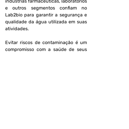
indústrias farmacêuticas, laboratórios 
e outros segmentos confiam no 
Lab2bio para garantir a segurança e 
qualidade da água utilizada em suas 
atividades.
Evitar riscos de contaminação é um 
compromisso com a saúde de seus 
clientes e com a longevidade do seu 
negócio. Investir em análises 
periódicas é um diferencial que 
fortalece sua reputação e evita 
prejuízos futuro.
Para saber mais sobre 
Análise de 
Água com o Laboratório LAB2BIO
 - 
Análises de Ar, Água, Alimentos, 
Swab e Efluentes ligue para (11) 
91138-3253 (WhatsApp) ou (11) 2443-