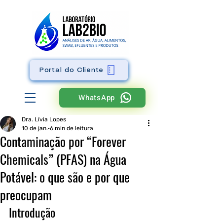
Portal do Cliente
WhatsApp
Dra. Lívia Lopes
10 de jan.
6 min de leitura
Contaminação por “Forever
Chemicals” (PFAS) na Água
Potável: o que são e por que
preocupam
Introdução