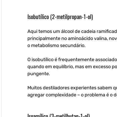
Isobutílico (2-metilpropan-1-ol)
Aqui temos um álcool de cadeia ramificad
principalmente no aminoácido valina, no
o metabolismo secundário. 
O isobutílico é frequentemente associad
quando em equilíbrio, mas em excesso po
pungente. 
Muitos destiladores experientes sabem qu
agregar complexidade – o problema é o d
Isoamílico (3-metilbutan-1-ol)