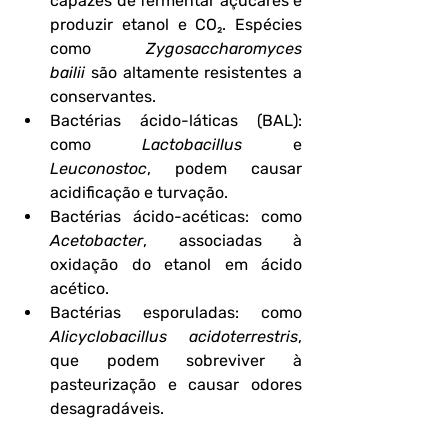
capazes de fermentar açúcares e 
produzir etanol e CO₂. Espécies 
como 
Zygosaccharomyces 
bailii
 são altamente resistentes a 
conservantes.
Bactérias ácido-láticas (BAL)
: 
como 
Lactobacillus
 e 
Leuconostoc
, podem causar 
acidificação e turvação.
Bactérias ácido-acéticas
: como 
Acetobacter
, associadas à 
oxidação do etanol em ácido 
acético.
Bactérias esporuladas
: como 
Alicyclobacillus acidoterrestris
, 
que podem sobreviver à 
pasteurização e causar odores 
desagradáveis.