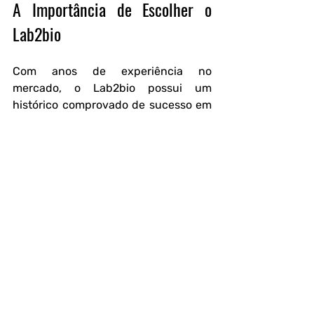
A Importância de Escolher o 
Lab2bio
Com anos de experiência no 
mercado, o Lab2bio possui um 
histórico comprovado de sucesso em 
análises laboratoriais.
Empresas do setor alimentício, 
indústrias farmacêuticas, laboratórios 
e outros segmentos confiam no 
Lab2bio para garantir a segurança e 
qualidade da água utilizada em suas 
atividades.
Evitar riscos de contaminação é um 
compromisso com a saúde de seus 
clientes e com a longevidade do seu 