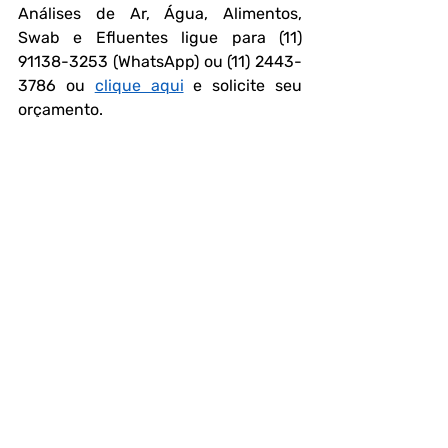
Análises de Ar, Água, Alimentos, 
Swab e Efluentes ligue para (11) 
91138-3253 (WhatsApp) ou (11) 2443-
3786 ou 
clique aqui
 e solicite seu 
orçamento.
Perguntas frequentes
O que é um estudo de estabilidade 
para suplementos?
É um teste científico que monitora a 
concentração de ativos em um 
produto ao longo do tempo, sob 
condições de temperatura e 
umidade, para definir o prazo de 
validade.