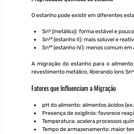
O estanho pode existir em diferentes est
Sn⁰ (metálico):
 forma estável e pouco
Sn²⁺ (estanho II):
 mais solúvel e reati
Sn⁴⁺ (estanho IV):
 menos comum em 
A migração do estanho para o alimento 
revestimento metálico, liberando íons Sn²
Fatores que Influenciam a Migração
pH do alimento:
 alimentos ácidos (e
Presença de oxigênio:
 favorece reaç
Temperatura:
 acelera processos quí
Tempo de armazenamento:
 maior t