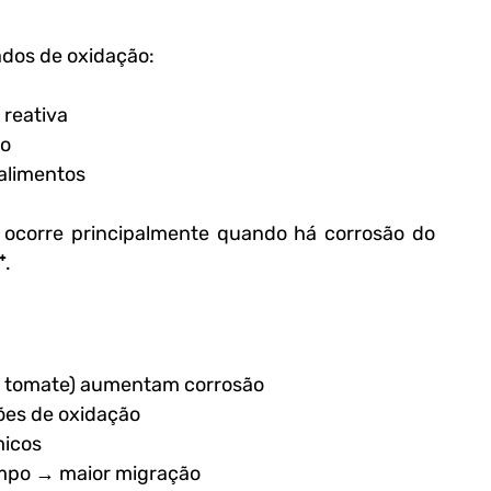
ados de oxidação:
 reativa
vo
alimentos
ocorre principalmente quando há corrosão do 
⁺.
x: tomate) aumentam corrosão
ões de oxidação
micos
empo → maior migração