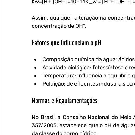
Kw=[H+][OH−]=10−14K_w = [H^+][OH^-] =
Assim, qualquer alteração na concentra
concentração de OH⁻.
Fatores que Influenciam o pH
Composição química da água:
 ácidos
Atividade biológica:
 fotossíntese e r
Temperatura:
 influencia o equilíbrio
Poluição:
 de efluentes industriais o
Normas e Regulamentações
No Brasil, a Conselho Nacional do Meio
357/2005, estabelece que o pH de águas
da classe do corpo hídrico.