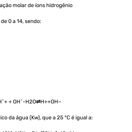
ação molar de íons hidrogênio
 de 0 a 14, sendo:
H^+ + OH^-H2​O⇌H++OH−
ico da água (Kw), que a 25 °C é igual a: