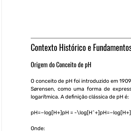
Contexto Histórico e Fundamentos
Origem do Conceito de pH
O conceito de pH foi introduzido em 190
Sørensen, como uma forma de expressa
logarítmica. A definição clássica de pH é:
pH=−log⁡[H+]pH = -\log[H^+]pH=−log[H+]
Onde: