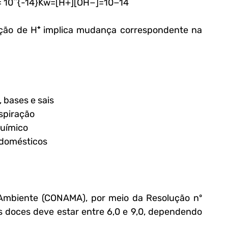
 10^{-14}Kw​=[H+][OH−]=10−14
ção de H⁺ implica mudança correspondente na 
, bases e sais
espiração
 químico
u domésticos
 Ambiente (CONAMA), por meio da Resolução nº 
 doces deve estar entre 6,0 e 9,0, dependendo 