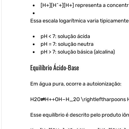
[H+][H^+][H+] representa a concentr
Essa escala logarítmica varia tipicamente
pH < 7: solução ácida
pH = 7: solução neutra
pH > 7: solução básica (alcalina)
Equilíbrio Ácido-Base
Em água pura, ocorre a autoionização:
H2O⇌H++OH−H_2O \rightleftharpoons 
Esse equilíbrio é descrito pelo produto iôn