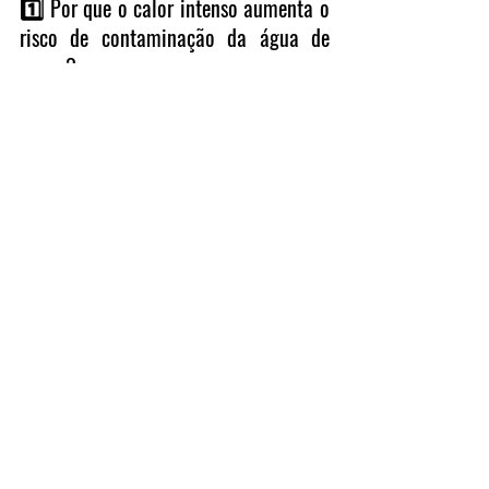
1️⃣ Por que o calor intenso aumenta o 
risco de contaminação da água de 
poços?
O calor intenso pode reduzir o nível 
do lençol freático, concentrando 
contaminantes, além de favorecer a 
proliferação microbiológica. Em áreas 
urbanas, onde há redes de esgoto, 
fossas e alta impermeabilização do 
solo, a infiltração de poluentes pode 
atingir os aquíferos com maior 
facilidade.
2️⃣ Água de poço precisa atender às 
mesmas exigências da água da rede 
pública?
Sim. Toda água destinada ao 
consumo humano deve atender aos 