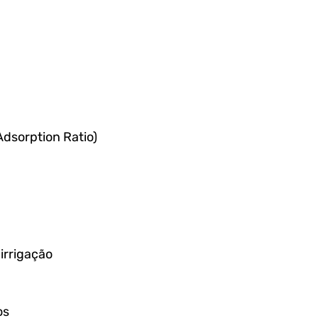
Adsorption Ratio)
irrigação
os