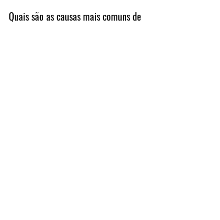
Quais são as causas mais comuns de 
surtos bacterianos em indústrias?
As causas mais comuns incluem 
água de processo contaminada, 
falhas na higienização de 
equipamentos (biofilmes) e higiene 
inadequada dos manipuladores.
O que fazer se um lote testar positivo 
para E. coli?
O lote deve ser bloqueado, amostras 
devem ser enviadas para análise 
laboratorial detalhada e uma 
investigação de causa raiz deve ser 
iniciada imediatamente.