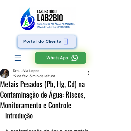
Portal do Cliente
WhatsApp
Dra. Lívia Lopes
19 de fev.
3 min de leitura
Metais Pesados (Pb, Hg, Cd) na
Contaminação de Água: Riscos,
Monitoramento e Controle
Introdução