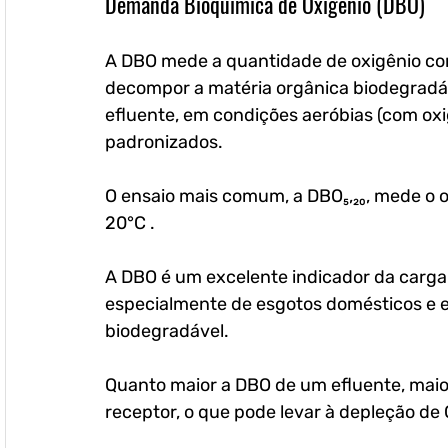
Demanda Bioquímica de Oxigênio (DBO)
A DBO mede a quantidade de oxigênio con
decompor a matéria orgânica biodegradá
efluente, em condições aeróbias (com oxi
padronizados. 
O ensaio mais comum, a DBO₅,₂₀, mede o 
20°C .
A DBO é um excelente indicador da carga 
especialmente de esgotos domésticos e ef
biodegradável. 
Quanto maior a DBO de um efluente, maio
receptor, o que pode levar à depleção de 