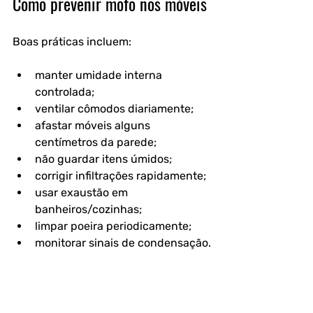
Como prevenir mofo nos móveis
Boas práticas incluem:
manter umidade interna 
controlada;
ventilar cômodos diariamente;
afastar móveis alguns 
centímetros da parede;
não guardar itens úmidos;
corrigir infiltrações rapidamente;
usar exaustão em 
banheiros/cozinhas;
limpar poeira periodicamente;
monitorar sinais de condensação.
A EPA recomenda manter umidade 
relativa interna em faixas moderadas 
e agir rapidamente em áreas 