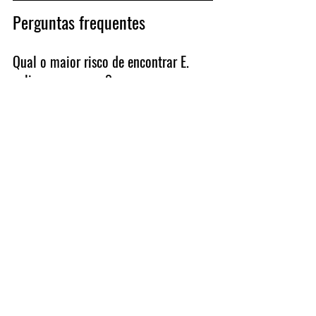
Perguntas frequentes
Qual o maior risco de encontrar E. 
coli em um creme?
A presença indica graves falhas de 
higiene, podendo causar infecções 
graves em consumidores, 
especialmente se o produto for 
aplicado em áreas sensíveis ou pele 
lesionada.
Qual a principal fonte de 
contaminação por E. coli na 
indústria?
A água é o principal vetor.