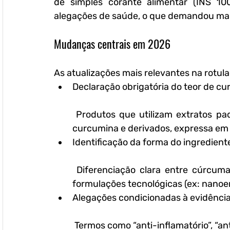
de simples corante alimentar (INS 100
alegações de saúde, o que demandou maio
Mudanças centrais em 2026
As atualizações mais relevantes na rot
Declaração obrigatória do teor de c
 Produtos que utilizam extratos padronizados devem informar a concentração de 
curcumina e derivados, expressa em
Identificação da forma do ingredient
 Diferenciação clara entre cúrcuma em pó, extrato seco, extrato padronizado ou 
formulações tecnológicas (ex: nanoe
Alegações condicionadas à evidência 
 Termos como “anti-inflamatório”, “antioxidante potente” ou “detox” passaram a exigir 