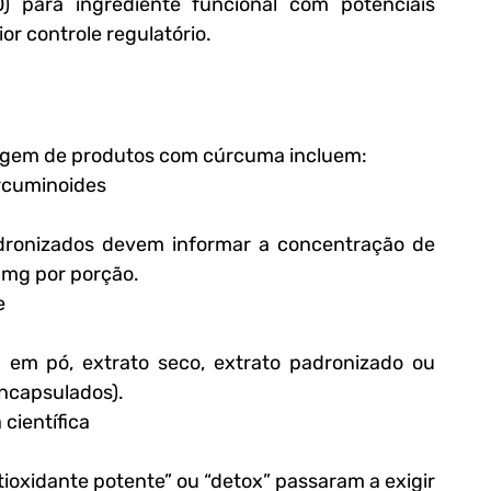
) para ingrediente funcional com potenciais 
r controle regulatório.
ulagem de produtos com cúrcuma incluem:
urcuminoides
 mg por porção.
e
ncapsulados).
científica