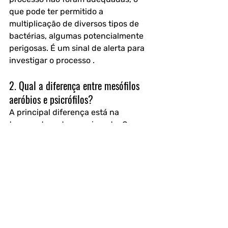
que pode ter permitido a 
multiplicação de diversos tipos de 
bactérias, algumas potencialmente 
perigosas. É um sinal de alerta para 
investigar o processo .
2. Qual a diferença entre mesófilos 
aeróbios e psicrófilos?
A principal diferença está na 
temperatura de crescimento. Os 
mesófilos crescem melhor em 
temperaturas moderadas (20°C a 
45°C), enquanto os psicrófilos são 
microrganismos que preferem o frio, 
crescendo em temperaturas 
próximas a 0°C. Por isso, a análise de 
mesófilos é tão importante para 
produtos que devem ser mantidos 