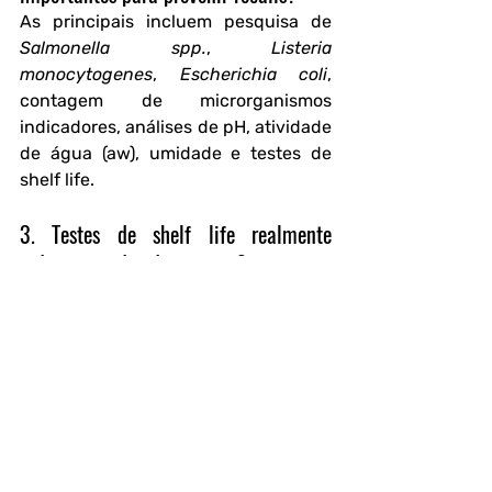
As principais incluem pesquisa de 
Salmonella spp.
, 
Listeria 
monocytogenes
, 
Escherichia coli
, 
contagem de microrganismos 
indicadores, análises de pH, atividade 
de água (aw), umidade e testes de 
shelf life.
3. Testes de shelf life realmente 
reduzem perdas de estoque?
Sim. Ensaios de vida de prateleira 
determinam a validade real do 
produto, evitando tanto vencimento 
prematuro quanto comercialização 
além do limite seguro, reduzindo 
descartes e retrabalhos.
4. O monitoramento ambiental 