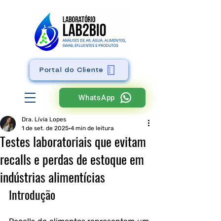
Portal do Cliente
WhatsApp
Dra. Lívia Lopes
1 de set. de 2025
4 min de leitura
Testes laboratoriais que evitam
recalls e perdas de estoque em
indústrias alimentícias
Introdução