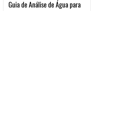
Guia de Análise de Água para
Gestores Hospitalares
Água para Diálise: Garanta a
Pureza e Evite Riscos aos
Pacientes