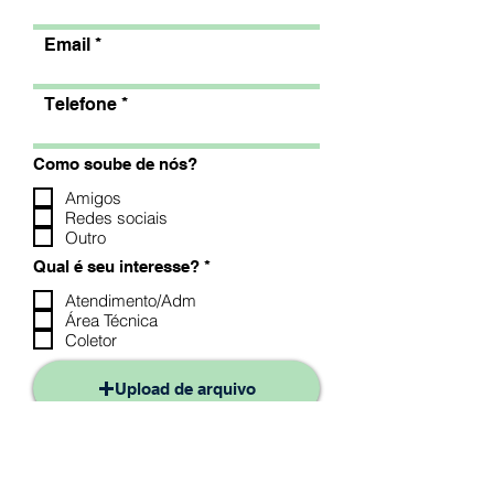
Email
Telefone
Como soube de nós?
Amigos
Redes sociais
Outro
O
Qual é seu interesse?
*
b
r
Atendimento/Adm
i
Área Técnica
g
Coletor
a
t
ó
Upload de arquivo
r
i
o
Faça upload de um arquivo compatível (máx. 15MB)
Inscreva-se agora >