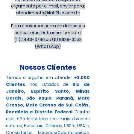
orçamento por e-mail, enviar para:
atendimento@lab2bio.com.br
Para conversar com um de nossos
consultores, entrar em contato:
(11) 2443-3786
ou
(11) 91138-3253
(WhatsApp)
Nossos Clientes
Temos o orgulho em atender
+3.000
Clientes
nos Estados de
Rio de
Janeiro, Espírito Santo, Minas
Gerais, São Paulo, Paraná, Mato
Grosso, Mato Grosso do Sul, Goiás,
Rondônia e Distrito Federal
. Dentre
eles, são Indústrias dos mais diversos
setores, Hospitais, Clínicas, UBS`s, UPA`s,
Consultórios Médicos/Odontológicos,