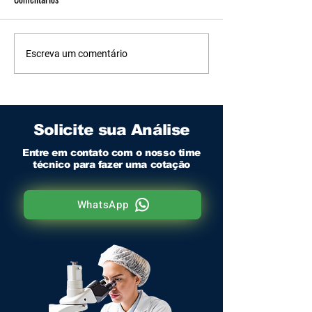
Água para Diálise: Garanta a
Da Torneira ao Leito
Escreva um comentário
Pureza e Evite Riscos aos
Monitoramento da 
Pacientes
Hospitalar
Solicite sua Análise
Entre em contato com o nosso time
técnico para fazer uma cotação
WhatsApp