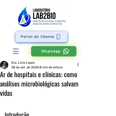
Portal do Cliente
WhatsApp
Dra. Lívia Lopes
28 de set. de 2025
8 min de leitura
Ar de hospitais e clínicas: como
análises microbiológicas salvam
vidas
Introdução