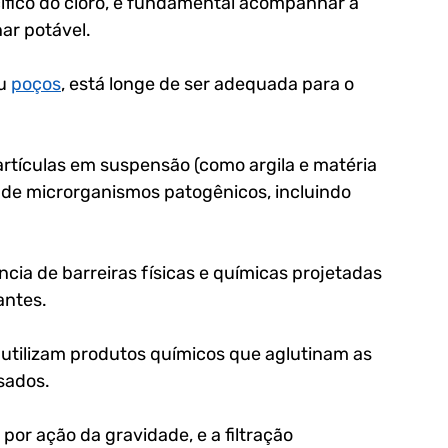
fico do cloro, é fundamental acompanhar a 
ar potável. 
u 
poços
, está longe de ser adequada para o 
artículas em suspensão (como argila e matéria 
de de microrganismos patogênicos, incluindo 
.
cia de barreiras físicas e químicas projetadas 
ntes. 
utilizam produtos químicos que aglutinam as 
sados. 
or ação da gravidade, e a filtração 