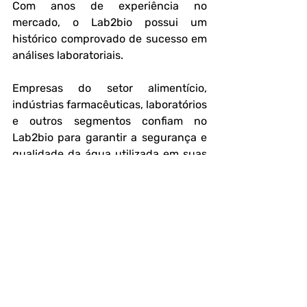
Com anos de experiência no 
mercado, o Lab2bio possui um 
histórico comprovado de sucesso em 
análises laboratoriais.
Empresas do setor alimentício, 
indústrias farmacêuticas, laboratórios 
e outros segmentos confiam no 
Lab2bio para garantir a segurança e 
qualidade da água utilizada em suas 
atividades.
Evitar riscos de contaminação é um 
compromisso com a saúde de seus 
clientes e com a longevidade do seu 
negócio. Investir em análises 
periódicas é um diferencial que 
fortalece sua reputação e evita 
prejuízos futuro.