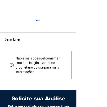
Comentários
Água para Diálise: Garanta a
Da Torneira ao Leito
Não é mais possível comentar
esta publicação. Contate o
Pureza e Evite Riscos aos
Monitoramento da 
proprietário do site para mais
Pacientes
Hospitalar
informações.
Solicite sua Análise
Entre em contato com o nosso time